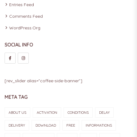
Entries Feed
Comments Feed
WordPress.org
SOCIAL INFO
[rev_slider alias=”coffee-side-banner”]
META TAG
ABOUT US
ACTIVATION
CONDITIONS
DELAY
DELIVERY
DOWNLOAD
FREE
INFORMATIONS