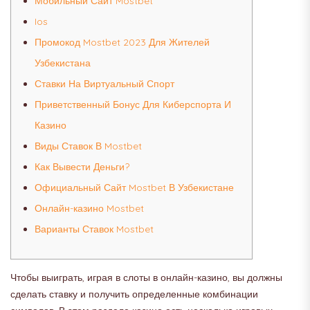
Мобильный Сайт Mostbet
Ios
Промокод Mostbet 2023 Для Жителей
Узбекистана
Ставки На Виртуальный Спорт
Приветственный Бонус Для Киберспорта И
Казино
Виды Ставок В Mostbet
Как Вывести Деньги?
Официальный Сайт Mostbet В Узбекистане
Онлайн-казино Mostbet
Варианты Ставок Mostbet
Чтобы выиграть, играя в слоты в онлайн-казино, вы должны
сделать ставку и получить определенные комбинации