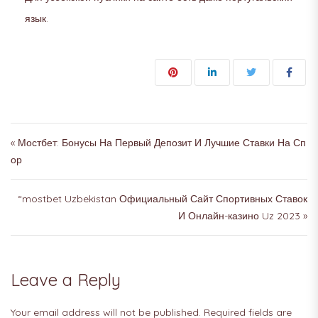
язык.
Post navigation
« Мостбет: Бонусы На Первый Депозит И Лучшие Ставки На Сп
ор
“mostbet Uzbekistan Официальный Сайт Спортивных Ставок
И Онлайн-казино Uz 2023 »
Leave a Reply
Your email address will not be published.
Required fields are