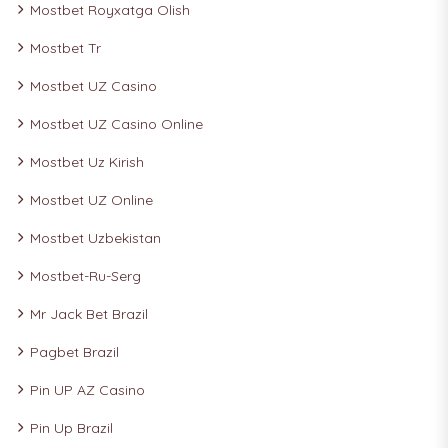
Mostbet Royxatga Olish
Mostbet Tr
Mostbet UZ Casino
Mostbet UZ Casino Online
Mostbet Uz Kirish
Mostbet UZ Online
Mostbet Uzbekistan
Mostbet-Ru-Serg
Mr Jack Bet Brazil
Pagbet Brazil
Pin UP AZ Casino
Pin Up Brazil