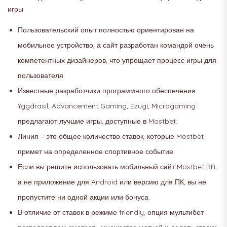
игры.
Пользовательский опыт полностью ориентирован на
мобильное устройство, а сайт разработан командой очень
компетентных дизайнеров, что упрощает процесс игры для
пользователя.
Известные разработчики программного обеспечения
Yggdrasil, Advancement Gaming, Ezugi, Microgaming
предлагают лучшие игры, доступные в Mostbet.
Линия – это общее количество ставок, которые Mostbet
примет на определенное спортивное событие.
Если вы решите использовать мобильный сайт Mostbet BR,
а не приложение для Android или версию для ПК, вы не
пропустите ни одной акции или бонуса.
В отличие от ставок в режиме friendly, опция мультибет