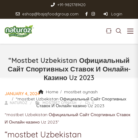
+91-9821781420
eshop@bajajfoodgroup.com
Login
“mostbet Uzbekistan Официальный
Сайт Спортивных Ставок И Онлайн-
Казино Uz 2023
Home
mostbet oynash
JANUARY 4, 2024
“mostbet Uzbekistan Официальный Сайт Спортивных
NATUROZ
MOSTBET OYNASH
0
Ставок И Онлайн-казино Uz 2023
“mostbet Uzbekistan Официальный Сайт Спортивных Ставок
И Онлайн-казино Uz 2023”
“mostbet Uzbekistan