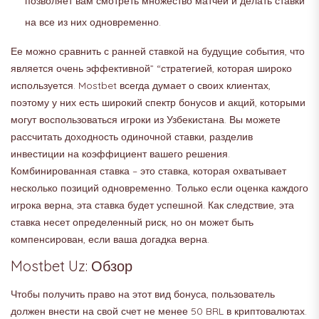
позволяет вам смотреть множество матчей и делать ставки
на все из них одновременно.
Ее можно сравнить с ранней ставкой на будущие события, что
является очень эффективной” “стратегией, которая широко
используется. Mostbet всегда думает о своих клиентах,
поэтому у них есть широкий спектр бонусов и акций, которыми
могут воспользоваться игроки из Узбекистана. Вы можете
рассчитать доходность одиночной ставки, разделив
инвестиции на коэффициент вашего решения.
Комбинированная ставка – это ставка, которая охватывает
несколько позиций одновременно. Только если оценка каждого
игрока верна, эта ставка будет успешной. Как следствие, эта
ставка несет определенный риск, но он может быть
компенсирован, если ваша догадка верна.
Mostbet Uz: Обзор
Чтобы получить право на этот вид бонуса, пользователь
должен внести на свой счет не менее 50 BRL в криптовалютах.