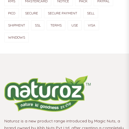
KMS
MASTERCARD
NOTICE
PACK
PAYPAL
PICO
SECURE
SECURE PAYMENT
SELL
SHIPMENT
SSL
TERMS
USE
VISA
WINDOWS
Naturoz is a new product range introduced by Magic Nuts, a
brand owned by Kbb Nuts Pvt Ltd, after creating a completely