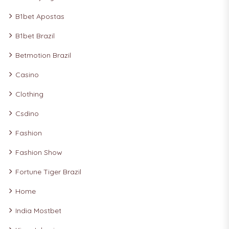
B1bet Apostas
B1bet Brazil
Betmotion Brazil
Casino
Clothing
Csdino
Fashion
Fashion Show
Fortune Tiger Brazil
Home
India Mostbet