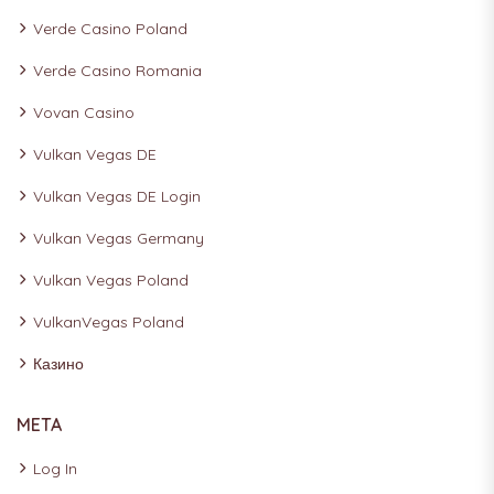
Verde Casino Poland
Verde Casino Romania
Vovan Casino
Vulkan Vegas DE
Vulkan Vegas DE Login
Vulkan Vegas Germany
Vulkan Vegas Poland
VulkanVegas Poland
Казино
META
Log In