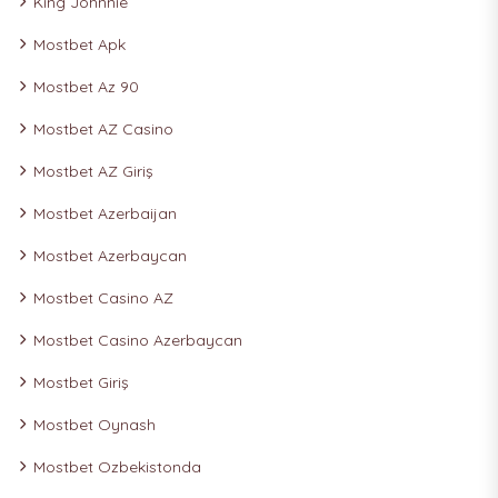
King Johnnie
Mostbet Apk
Mostbet Az 90
Mostbet AZ Casino
Mostbet AZ Giriş
Mostbet Azerbaijan
Mostbet Azerbaycan
Mostbet Casino AZ
Mostbet Casino Azerbaycan
Mostbet Giriş
Mostbet Oynash
Mostbet Ozbekistonda