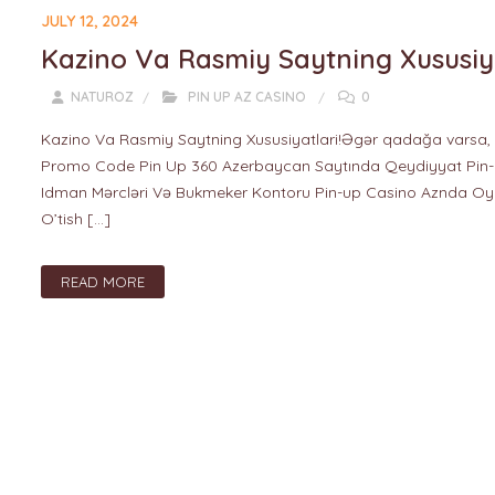
JULY 12, 2024
Kazino Va Rasmiy Saytning Xususiya
NATUROZ
PIN UP AZ CASINO
0
Kazino Va Rasmiy Saytning Xususiyatlari!Əgər qadağa varsa, 
Promo Code Pin Up 360 Azerbaycan Saytında Qeydiyyat Pin-
Idman Mərcləri Və Bukmeker Kontoru Pin-up Casino Aznda Oyn
O’tish […]
READ MORE