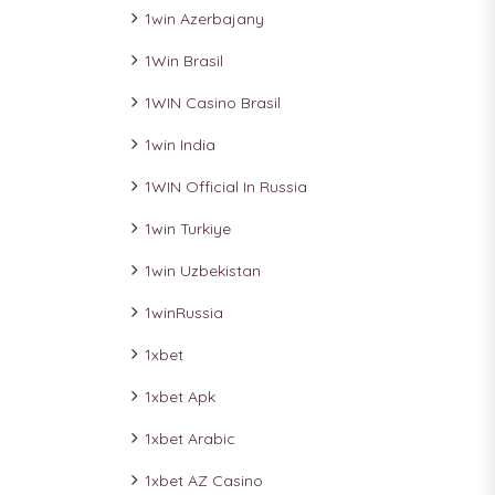
1win Azerbajany
1Win Brasil
1WIN Casino Brasil
1win India
1WIN Official In Russia
1win Turkiye
1win Uzbekistan
1winRussia
1xbet
1xbet Apk
1xbet Arabic
1xbet AZ Casino