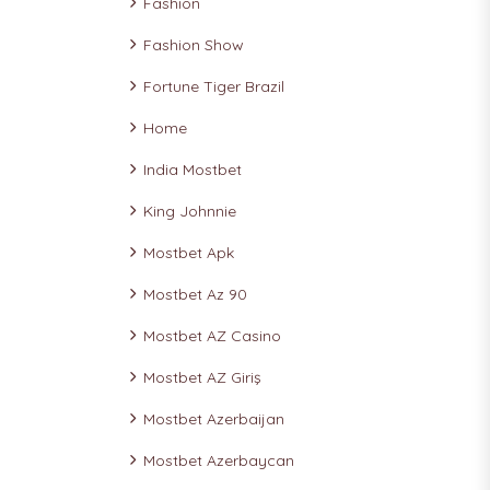
Fashion
Fashion Show
Fortune Tiger Brazil
Home
India Mostbet
King Johnnie
Mostbet Apk
Mostbet Az 90
Mostbet AZ Casino
Mostbet AZ Giriş
Mostbet Azerbaijan
Mostbet Azerbaycan