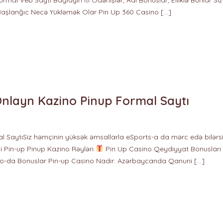
l Veb Saytı Bağlayın️ Iti Ödənişlər, Adi Bonuslar, Elliklə Bunlar Siz
Başlanğıc Necə Yükləmək Olar Pin Up 360 Casino […]
Onlayn Kazino Pinup Formal Saytı
 SaytıSiz həmçinin yüksək əmsallarla eSports-a da mərc edə bilərsi
 Pin-up Pinup Kazino Rəyləri
Pin Up Casino Qeydiyyat Bonusları
o-da Bonuslar Pin-up Casino Nadir: Azərbaycanda Qanuni […]