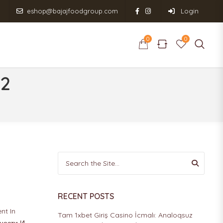
eshop@bajajfoodgroup.com
Login
0
0
0
0
RODUCT RANGE
SHOP
CONTACT US
22
Search for:
RECENT POSTS
nt In
Tam 1xbet Giriş Casino İcmalı: Analoqsuz