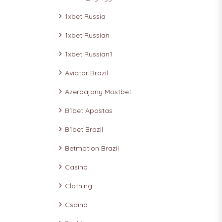
1xbet Russia
1xbet Russian
1xbet Russian1
Aviator Brazil
Azerbajany Mostbet
B1bet Apostas
B1bet Brazil
Betmotion Brazil
Casino
Clothing
Csdino