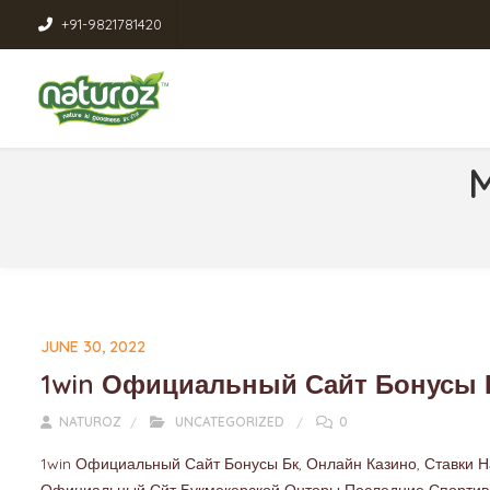
+91-9821781420
M
JUNE 30, 2022
1win Официальный Сайт Бонусы Б
NATUROZ
UNCATEGORIZED
0
1win Официальный Сайт Бонусы Бк, Онлайн Казино, Ставки Н