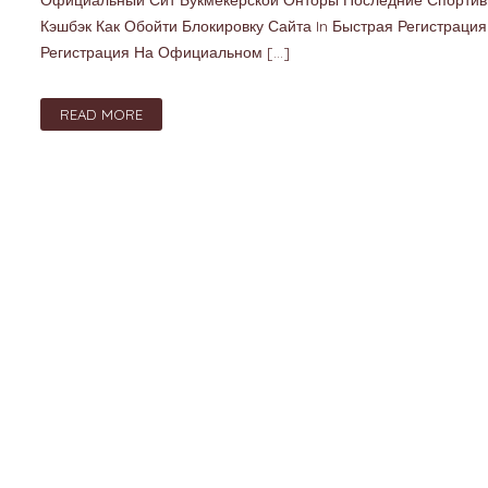
Официальный Сйт Букмекерской Онторы Последние Спортивн
Кэшбэк Как Обойти Блокировку Сайта In Быстрая Регистрац
Регистрация На Официальном […]
READ MORE