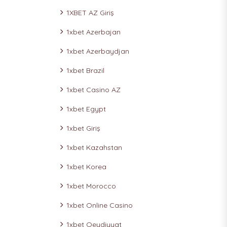
1XBET AZ Giriş
1xbet Azerbajan
1xbet Azerbaydjan
1xbet Brazil
1xbet Casino AZ
1xbet Egypt
1xbet Giriş
1xbet Kazahstan
1xbet Korea
1xbet Morocco
1xbet Online Casino
1xbet Qeydiyyat