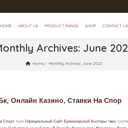
HOME
ABOUT US
PRODUCT RANGE
SHOP
CONTACT US
HOME
ABOUT US
P
onthly Archives:
June 20
Home
Monthly Archives:
June 2022
к, Онлайн Казино, Ставки На Спор
а Спорт 1win Официальный Сайт Букмекерской Конторы 1вин Conte