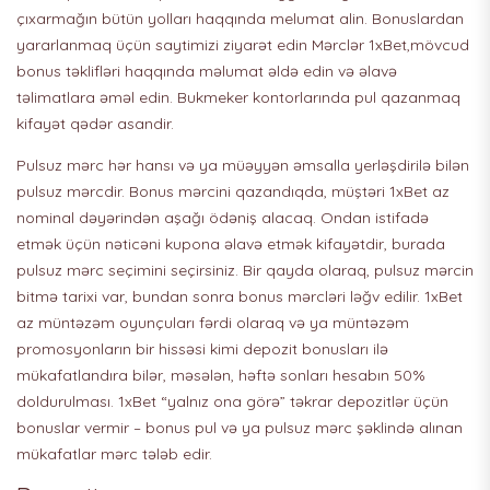
çıxarmağın bütün yolları haqqında melumat alin. Bonuslardan
yararlanmaq üçün saytimizi ziyarət edin Mərclər 1xBet,mövcud
bonus təklifləri haqqında məlumat əldə edin və əlavə
təlimatlara əməl edin. Bukmeker kontorlarında pul qazanmaq
kifayət qədər asandir.
Pulsuz mərc hər hansı və ya müəyyən əmsalla yerləşdirilə bilən
pulsuz mərcdir. Bonus mərcini qazandıqda, müştəri 1xBet az
nominal dəyərindən aşağı ödəniş alacaq. Ondan istifadə
etmək üçün nəticəni kupona əlavə etmək kifayətdir, burada
pulsuz mərc seçimini seçirsiniz. Bir qayda olaraq, pulsuz mərcin
bitmə tarixi var, bundan sonra bonus mərcləri ləğv edilir. 1xBet
az müntəzəm oyunçuları fərdi olaraq və ya müntəzəm
promosyonların bir hissəsi kimi depozit bonusları ilə
mükafatlandıra bilər, məsələn, həftə sonları hesabın 50%
doldurulması. 1xBet “yalnız ona görə” təkrar depozitlər üçün
bonuslar vermir – bonus pul və ya pulsuz mərc şəklində alınan
mükafatlar mərc tələb edir.