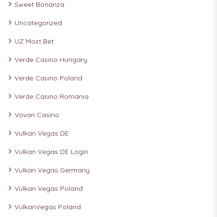
Sweet Bonanza
Uncategorized
UZ Most Bet
Verde Casino Hungary
Verde Casino Poland
Verde Casino Romania
Vovan Casino
Vulkan Vegas DE
Vulkan Vegas DE Login
Vulkan Vegas Germany
Vulkan Vegas Poland
VulkanVegas Poland