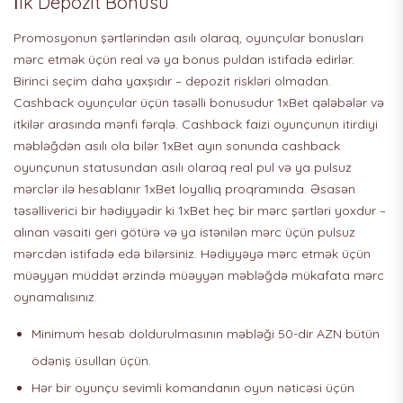
İlk Depozit Bonusu
Promosyonun şərtlərindən asılı olaraq, oyunçular bonusları
mərc etmək üçün real və ya bonus puldan istifadə edirlər.
Birinci seçim daha yaxşıdır – depozit riskləri olmadan.
Cashback oyunçular üçün təsəlli bonusudur 1xBet qələbələr və
itkilər arasında mənfi fərqlə. Cashback faizi oyunçunun itirdiyi
məbləğdən asılı ola bilər 1xBet ayın sonunda cashback
oyunçunun statusundan asılı olaraq real pul və ya pulsuz
mərclər ilə hesablanır 1xBet loyallıq proqramında. Əsasən
təsəlliverici bir hədiyyədir ki 1xBet heç bir mərc şərtləri yoxdur –
alınan vəsaiti geri götürə və ya istənilən mərc üçün pulsuz
mərcdən istifadə edə bilərsiniz. Hədiyyəyə mərc etmək üçün
müəyyən müddət ərzində müəyyən məbləğdə mükafata mərc
oynamalısınız.
Minimum hesab doldurulmasının məbləği 50-dir AZN bütün
ödəniş üsulları üçün.
Hər bir oyunçu sevimli komandanın oyun nəticəsi üçün