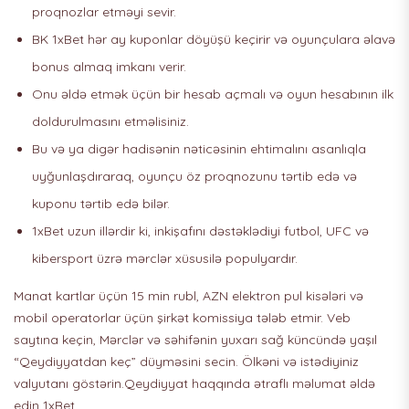
proqnozlar etməyi sevir.
BK 1xBet hər ay kuponlar döyüşü keçirir və oyunçulara əlavə
bonus almaq imkanı verir.
Onu əldə etmək üçün bir hesab açmalı və oyun hesabının ilk
doldurulmasını etməlisiniz.
Bu və ya digər hadisənin nəticəsinin ehtimalını asanlıqla
uyğunlaşdıraraq, oyunçu öz proqnozunu tərtib edə və
kuponu tərtib edə bilər.
1xBet uzun illərdir ki, inkişafını dəstəklədiyi futbol, UFC və
kibersport üzrə mərclər xüsusilə populyardır.
Manat kartlar üçün 15 min rubl, AZN elektron pul kisələri və
mobil operatorlar üçün şirkət komissiya tələb etmir. Veb
saytına keçin, Mərclər və səhifənin yuxarı sağ küncündə yaşıl
“Qeydiyyatdan keç” düyməsini secin. Ölkəni və istədiyiniz
valyutanı göstərin.Qeydiyyat haqqında ətraflı məlumat əldə
edin 1xBet.