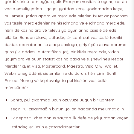
gördüklərinə tam uyğun gəlir. Proqram vasitəsilə oyunçular ən
vacib əməliyyatları – qeydiyyatdan keçə, yoxlamadan keçə,
pul əməliyyatları apara və mərc edə bilərlər. 1xBet az proqramı
vasitəsilə mərc edənlər nəinki idmana və e-idmana mərc edə,
həm də kazinolara və televiziya oyunlarına çıxış əldə edə
bilərlər. Bundan əlavə, istifadəçilər canlı çat vasitəsilə texniki
dəstək operatorları ilə əlaqə saxlaya, giriş üçün əlavə qoruma
qura (iki addımlı autentifikasiya), bir kliklə mərc edə, video
yayımlara və oyun statistikasına baxa və s. [newline]Hesabı
Mərclər 1xBet Visa, Mastercard, Maestro, Visa Qiwi Wallet,
Webmoney ödəniş sistemləri ile doldurun, həmçinin Scrill,
Perfect Money və kriptovalyuta pul kisələri vasitəsilə
mümkündür.
Sonra, pul çıxarmaq üçün ozuvuze uygun bir yontem
seçin.Pul çıxarmağın bütün yolları haqqında melumat alin.
İlk depozit 1xbet bonus saytda ilk dəfə qeydiyyatdan keçən
istifadəçilər üçün əlçatandırMərclər.