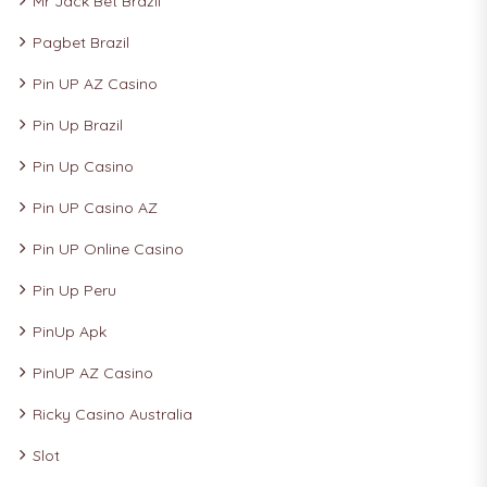
Mr Jack Bet Brazil
Pagbet Brazil
Pin UP AZ Casino
Pin Up Brazil
Pin Up Casino
Pin UP Casino AZ
Pin UP Online Casino
Pin Up Peru
PinUp Apk
PinUP AZ Casino
Ricky Casino Australia
Slot