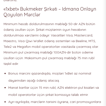
«1xbet» Bukmeker Şirkəti – Idmana Onlayn
Qoyulan Mərclər
Minimum hesab doldurulmasının məbləği 50-dir AZN bütün
ödəniş üsulları üçün. Şirkət müştərinin oyun hesabının
doldurulması xərclərini ödəyir. Vəsaitləri Visa, Mastercard,
Maestro, Visa Qiwi Wallet ödəniş sistemləri və Beeline, MTS,
Tele2 və Megafon mobil operatorları vasitəsilə çıxarmaq olar.
Minimum pul çixarmaq məbləği 100AZN-dir bütün odeme
üsullari üçün. Maksimum pul çixarmaq məbləği 75 min rubl
təşkil edir.
Bonus mərcini qazandıqda, müştəri 1xBet az nominal
dəyərindən aşağı ödəniş alacaq.
Manat kartlar üçün 15 min rubl, AZN elektron pul kisələri və
mobil operatorlar üçün şirkət komissiya tələb etmir.
Ayrı-ayrılıqda, mərclərin tarixini öyrənə, cari promosyonlara