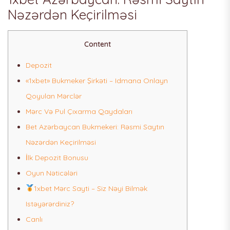
Nəzərdən Keçirilməsi
Content
Depozit
«1xbet» Bukmeker Şirkəti – Idmana Onlayn
Qoyulan Mərclər
Mərc Və Pul Çıxarma Qaydaları
Bet Azərbaycan Bukmekeri: Rəsmi Saytın
Nəzərdən Keçirilməsi
İlk Depozit Bonusu
Oyun Nəticələri
1xbet Mərc Sayti – Siz Nəyi Bilmək
Istəyərərdiniz?
Canlı