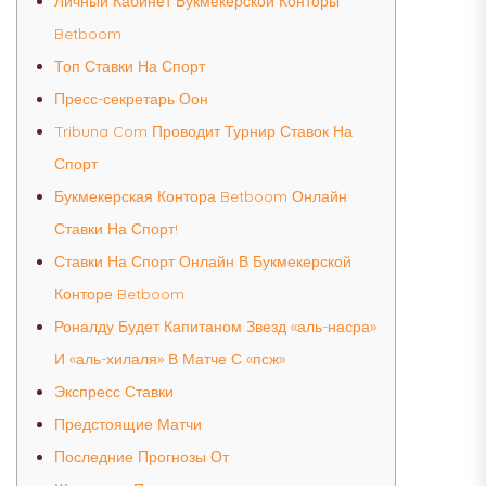
Личный Кабинет Букмекерской Конторы
Betboom
Топ Ставки На Спорт
Пресс-секретарь Оон
Tribuna Com Проводит Турнир Ставок На
Спорт
Букмекерская Контора Betboom Онлайн
Ставки На Спорт!
Ставки На Спорт Онлайн В Букмекерской
Конторе Betboom
Роналду Будет Капитаном Звезд «аль-насра»
И «аль-хилаля» В Матче С «псж»
Экспресс Ставки
Предстоящие Матчи
Последние Прогнозы От