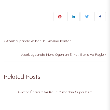
Post navigation
« Azerbaycanda etibarlı bukmeker kontor
Azərbaycanda Mərc Oyunları Şirkəti Baxış Və Rəylə »
Related Posts
Aviator Ücretsiz Ve Kayıt Olmadan Oyna Dem