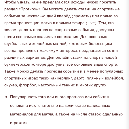
Чтобы узнать, какие предлагаются исходы, нужно посетить
раздел «Прогнозы». Вы можете делать ставки на спортивные
события за несколько дней вперёд (прематч) или прямо во
время трансляции матча в прямом эфире (Live). Тем, кто
желает делать прогноз на спортивные события, доступны
почти все самые значимые состязания. Для основных
футбольных и хоккейных матчей, к которым болельщики
всегда проявляют максимум интереса, предлагаются сотни
различных вариантов. Для онлайн ставки на спорт в нашей
букмекерской конторе доступны все основные виды спорта.
Также можно делать прогнозы событий и в менее популярных
спортивных играх таких как кёрлинг, дартс, пляжный волейбол,
снукер, флорбол, настольный теннис и многих других.
Популярность того или иного прогноза или события
основана исключительно на количестве написанных
материалов для матча, а также на числе ставок, сделанных
игроками.