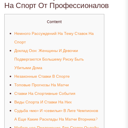
На Спорт От Профессионалов
Content
Немного Рассуждений На Тему Ставок На
Спорт
Доклад Оон: Женщины И Девочки
Подвергаются Большему Риску Быть
Убитыми Дома
Незаконные Ставки В Спорте
Топовые Прогнозы На Матчи
Ставки На Спортивные События
Виды Спорта И Ставки На Них
Судьба «мю» И «севильи» В Лиге Чемпионов
А Еще Какие Расклады На Матчи Вторника?
Мобильное Приложение Для Ставок Онлайн: