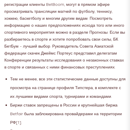
регистрации клиенты BetBoom, могут в прямом эфире
просматривать трансляции матчей по футболу, теннису,
хоккею, баскетболу и многим другим видам. Посмотреть
информацию о наших предположениях исхода того или иного
спортивного мероприятия можно в разделе Прогнозы. Если вы
разбираетесь в спорте и хотите попробовать свои силы, БК
БетБум – лучший выбор. Руководитель Совета Азиатской
федерации скачек Джеймс Портеус представил делегатам
Конференции результаты исследования о незаконных ставках
в спорте и связанных с ними финансовых преступлениях.
Тем не менее, все эти статистические данные доступны для
просмотра на странице профиля Типстера, в комплекте с
их лучшими видами спорта, турнирами и командами.
Биржи ставок запрещены в России и крупнейшая биржа
Betfair была заблокирована провайдерами на территории
РФ[1].