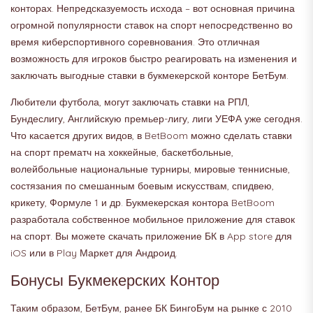
конторах. Непредсказуемость исхода – вот основная причина
огромной популярности ставок на спорт непосредственно во
время киберспортивного соревнования. Это отличная
возможность для игроков быстро реагировать на изменения и
заключать выгодные ставки в букмекерской конторе БетБум.
Любители футбола, могут заключать ставки на РПЛ,
Бундеслигу, Английскую премьер-лигу, лиги УЕФА уже сегодня.
Что касается других видов, в BetBoom можно сделать ставки
на спорт прематч на хоккейные, баскетбольные,
волейбольные национальные турниры, мировые теннисные,
состязания по смешанным боевым искусствам, спидвею,
крикету, Формуле 1 и др. Букмекерская контора BetBoom
разработала собственное мобильное приложение для ставок
на спорт. Вы можете скачать приложение БК в App store для
iOS или в Play Маркет для Андроид.
Бонусы Букмекерских Контор
Таким образом, БетБум, ранее БК БингоБум на рынке с 2010