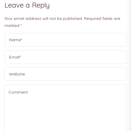
Leave a Reply
Your email address will not be published.
Required fields are
marked
*