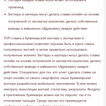
промокод…
Беттеры и капперы могут делать ставки онлайн на основе
полученной от экспертов аналитики, делать собственные
выводы и взвешенно обдумывать каждое действие.
ТОП ставок в букмекерской конторе с экспертами и
профессионалами позволяет игрокам быть в курсе самых
популярных матчей, а затем правильно использовать
полученные знаниях. Беттеры и капперы могут делать ставки
онлайн на основе полученной от экспертов аналитики, делать
собственные выводы и взвешенно обдумывать каждое
действие. Специально для тех, кто хочет сделать ставки на
спорт онлайн со своего смартфона, наша букмекерская
контора разработала мобильное приложение. В нём можно
смотреть трансляции матчей, статистику, результаты. Входить
в приложение букмекера можно как по паролю, так и по
отпечаткам пальцев. Среди прочих его преимуществ