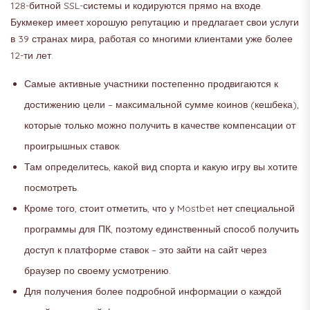
128-битной SSL-системы и кодируются прямо на входе.
Букмекер имеет хорошую репутацию и предлагает свои услуги
в 39 странах мира, работая со многими клиентами уже более
12-ти лет.
Самые активные участники постепенно продвигаются к
достижению цели – максимальной сумме коинов (кешбека),
которые только можно получить в качестве компенсации от
проигрышных ставок.
Там определитесь, какой вид спорта и какую игру вы хотите
посмотреть.
Кроме того, стоит отметить, что у Mostbet нет специальной
программы для ПК, поэтому единственный способ получить
доступ к платформе ставок – это зайти на сайт через
браузер по своему усмотрению.
Для получения более подробной информации о каждой