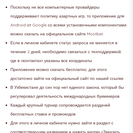
Поскольку не все компьютерные провайдеры
поддерживают политику азартных игр, то приложение для
Android от Google со всеми установочными компонентами
можно скачать на официальном сайте Mostbet.
Если в личном кабинете статус запроса не меняется в
течение 2 дней, необходимо связаться с техподдержкой,
где в «контактах» указаны все координаты.
Приложение можно скачать бесплатно, для этого
достаточно зайти на официальный сайт по нашей ссылке.
В Узбекистане до сих пор нет единого закона, который бы
регулировал деятельность международных букмекеров.
Каждый крупный турнир сопровождается раздачей
бесплатных ставок и промокодов.
Для этого в личном кабинете нужно зайти в раздел с
соответствующим названием и нажать кнопку «Заказать