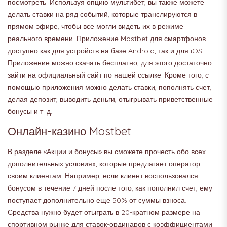
посмотреть. Используя опцию мультибет, вы также можете
делать ставки на ряд событий, которые транслируются в
прямом эфире, чтобы все могли видеть их в режиме
реального времени. Приложение Mostbet для смартфонов
доступно как для устройств на базе Android, так и для iOS.
Приложение можно скачать бесплатно, для этого достаточно
зайти на официальный сайт по нашей ссылке. Кроме того, с
помощью приложения можно делать ставки, пополнять счет,
делая депозит, выводить деньги, отыгрывать приветственные
бонусы и т. д.
Онлайн-казино Mostbet
В разделе «Акции и бонусы» вы сможете прочесть обо всех
дополнительных условиях, которые предлагает оператор
своим клиентам. Например, если клиент воспользовался
бонусом в течение 7 дней после того, как пополнил счет, ему
поступает дополнительно еще 50% от суммы взноса.
Средства нужно будет отыграть в 20-кратном размере на
спортивном рынке для ставок-ординаров с коэффициентами