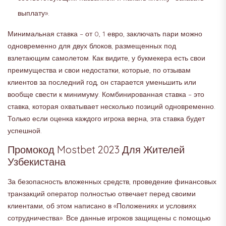
выплату».
Минимальная ставка – от 0, 1 евро, заключать пари можно
одновременно для двух блоков, размещенных под
взлетающим самолетом. Как видите, у букмекера есть свои
преимущества и свои недостатки, которые, по отзывам
клиентов за последний год, он старается уменьшить или
вообще свести к минимуму. Комбинированная ставка – это
ставка, которая охватывает несколько позиций одновременно.
Только если оценка каждого игрока верна, эта ставка будет
успешной.
Промокод Mostbet 2023 Для Жителей
Узбекистана
За безопасность вложенных средств, проведение финансовых
транзакций оператор полностью отвечает перед своими
клиентами, об этом написано в «Положениях и условиях
сотрудничества». Все данные игроков защищены с помощью