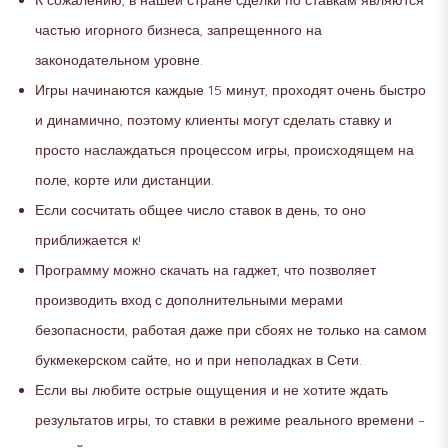
частью игорного бизнеса, запрещенного на
законодательном уровне.
Игры начинаются каждые 15 минут, проходят очень быстро
и динамично, поэтому клиенты могут сделать ставку и
просто наслаждаться процессом игры, происходящем на
поле, корте или дистанции.
Если сосчитать общее число ставок в день, то оно
приближается к!
Программу можно скачать на гаджет, что позволяет
производить вход с дополнительными мерами
безопасности, работая даже при сбоях не только на самом
букмекерском сайте, но и при неполадках в Сети.
Если вы любите острые ощущения и не хотите ждать
результатов игры, то ставки в режиме реального времени –