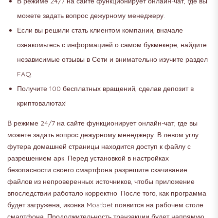
В режиме 24/7 на сайте функционирует онлайн-чат, где вы
можете задать вопрос дежурному менеджеру.
Если вы решили стать клиентом компании, вначале
ознакомьтесь с информацией о самом букмекере, найдите
независимые отзывы в Сети и внимательно изучите раздел
FAQ.
Получите 100 бесплатных вращений, сделав депозит в
криптовалютах!
В режиме 24/7 на сайте функционирует онлайн-чат, где вы
можете задать вопрос дежурному менеджеру. В левом углу
футера домашней страницы находится доступ к файлу с
разрешением арк. Перед установкой в настройках
безопасности своего смартфона разрешите скачивание
файлов из непроверенных источников, чтобы приложение
впоследствии работало корректно. После того, как программа
будет загружена, иконка Mostbet появится на рабочем столе
смартфона. Продолжительность транзакции будет напрямую