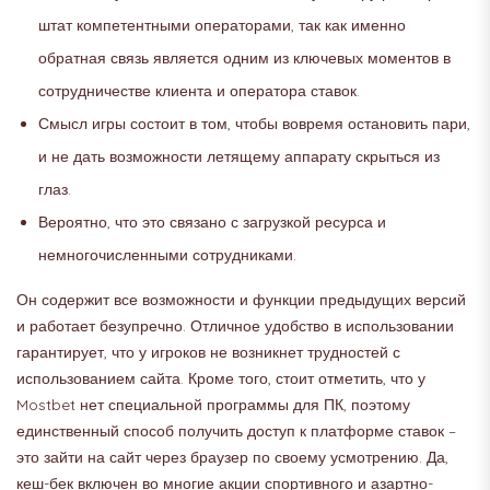
штат компетентными операторами, так как именно
обратная связь является одним из ключевых моментов в
сотрудничестве клиента и оператора ставок.
Смысл игры состоит в том, чтобы вовремя остановить пари,
и не дать возможности летящему аппарату скрыться из
глаз.
Вероятно, что это связано с загрузкой ресурса и
немногочисленными сотрудниками.
Он содержит все возможности и функции предыдущих версий
и работает безупречно. Отличное удобство в использовании
гарантирует, что у игроков не возникнет трудностей с
использованием сайта. Кроме того, стоит отметить, что у
Mostbet нет специальной программы для ПК, поэтому
единственный способ получить доступ к платформе ставок –
это зайти на сайт через браузер по своему усмотрению. Да,
кеш-бек включен во многие акции спортивного и азартно-