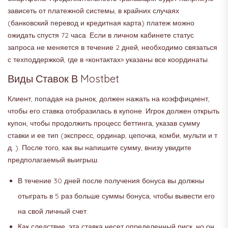
зависеть от платежной системы, в крайних случаях
(банковский перевод и кредитная карта) платеж можно
ожидать спустя 72 часа. Если в личном кабинете статус
запроса не меняется в течение 2 дней, необходимо связаться
с техподдержкой, где в «контактах» указаны все координаты.
Виды Ставок В Mostbet
Клиент, попадая на рынок, должен нажать на коэффициент,
чтобы его ставка отобразилась в купоне. Игрок должен открыть
купон, чтобы продолжить процесс беттинга, указав сумму
ставки и ее тип (экспресс, ординар, цепочка, комби, мульти и т.
д. ). После того, как вы напишите сумму, внизу увидите
предполагаемый выигрыш.
В течение 30 дней после получения бонуса вы должны
отыграть в 5 раз больше суммы бонуса, чтобы вывести его
на свой личный счет.
Как следствие, эта ставка несет определенный риск, но он