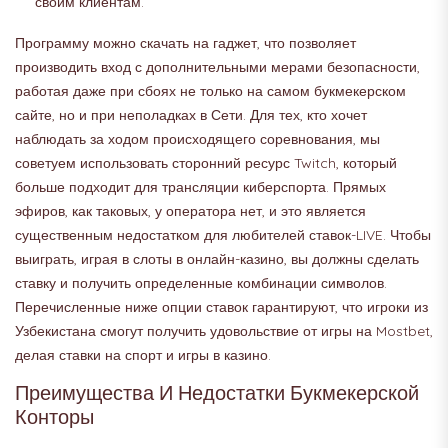
своим клиентам.
Программу можно скачать на гаджет, что позволяет
производить вход с дополнительными мерами безопасности,
работая даже при сбоях не только на самом букмекерском
сайте, но и при неполадках в Сети. Для тех, кто хочет
наблюдать за ходом происходящего соревнования, мы
советуем использовать сторонний ресурс Twitch, который
больше подходит для трансляции киберспорта. Прямых
эфиров, как таковых, у оператора нет, и это является
существенным недостатком для любителей ставок-LIVE. Чтобы
выиграть, играя в слоты в онлайн-казино, вы должны сделать
ставку и получить определенные комбинации символов.
Перечисленные ниже опции ставок гарантируют, что игроки из
Узбекистана смогут получить удовольствие от игры на Mostbet,
делая ставки на спорт и игры в казино.
Преимущества И Недостатки Букмекерской
Конторы