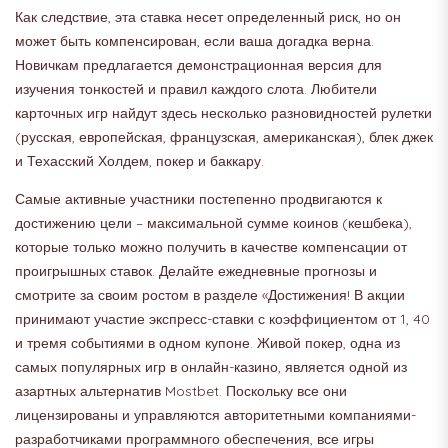
Как следствие, эта ставка несет определенный риск, но он
может быть компенсирован, если ваша догадка верна.
Новичкам предлагается демонстрационная версия для
изучения тонкостей и правил каждого слота. Любители
карточных игр найдут здесь несколько разновидностей рулетки
(русская, европейская, французская, американская), блек джек
и Техасский Холдем, покер и баккару.
Самые активные участники постепенно продвигаются к
достижению цели – максимальной сумме коинов (кешбека),
которые только можно получить в качестве компенсации от
проигрышных ставок. Делайте ежедневные прогнозы и
смотрите за своим ростом в разделе «Достижения! В акции
принимают участие экспресс-ставки с коэффициентом от 1, 40
и тремя событиями в одном купоне. Живой покер, одна из
самых популярных игр в онлайн-казино, является одной из
азартных альтернатив Mostbet. Поскольку все они
лицензированы и управляются авторитетными компаниями-
разработчиками программного обеспечения, все игры