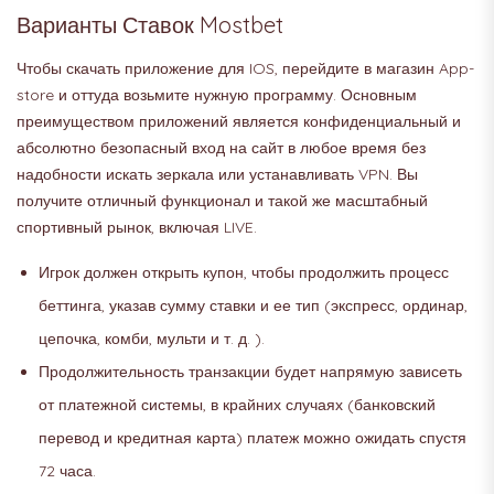
Варианты Ставок Mostbet
Чтобы скачать приложение для IOS, перейдите в магазин App-
store и оттуда возьмите нужную программу. Основным
преимуществом приложений является конфиденциальный и
абсолютно безопасный вход на сайт в любое время без
надобности искать зеркала или устанавливать VPN. Вы
получите отличный функционал и такой же масштабный
спортивный рынок, включая LIVE.
Игрок должен открыть купон, чтобы продолжить процесс
беттинга, указав сумму ставки и ее тип (экспресс, ординар,
цепочка, комби, мульти и т. д. ).
Продолжительность транзакции будет напрямую зависеть
от платежной системы, в крайних случаях (банковский
перевод и кредитная карта) платеж можно ожидать спустя
72 часа.