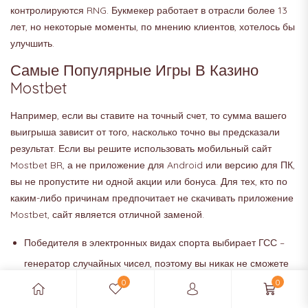
контролируются RNG. Букмекер работает в отрасли более 13
лет, но некоторые моменты, по мнению клиентов, хотелось бы
улучшить.
Самые Популярные Игры В Казино
Mostbet
Например, если вы ставите на точный счет, то сумма вашего
выигрыша зависит от того, насколько точно вы предсказали
результат. Если вы решите использовать мобильный сайт
Mostbet BR, а не приложение для Android или версию для ПК,
вы не пропустите ни одной акции или бонуса. Для тех, кто по
каким-либо причинам предпочитает не скачивать приложение
Mostbet, сайт является отличной заменой.
Победителя в электронных видах спорта выбирает ГСС –
генератор случайных чисел, поэтому вы никак не сможете
0
0
повлиять на ход происходящего или спрогнозировать
будущий результат.